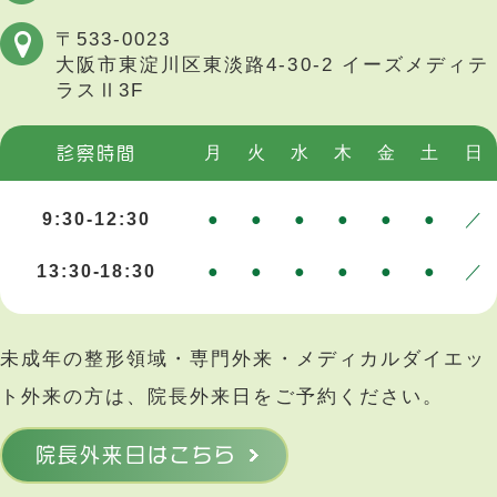
〒533-0023
大阪市東淀川区東淡路4-30-2
イーズメディテ
ラスⅡ3F
月
火
水
木
金
土
日
診察時間
9:30-12:30
●
●
●
●
●
●
／
13:30-18:30
●
●
●
●
●
●
／
未成年の整形領域・専門外来・メディカルダイエッ
ト外来の方は、院長外来日をご予約ください。
院長外来日はこちら