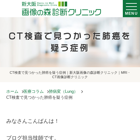
MENU
CT検査で見つかった肺癌を
疑う症例
CT検査で見つかった肺癌を疑う症例｜新大阪画像の森診断クリニック｜MRI・
CT画像診断クリニック
ホーム
医療コラム
肺病変（Lung）
CT検査で見つかった肺癌を疑う症例
みなさんこんばんは！​​​
ブログ担当技師です。​​​