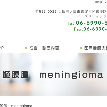
髄膜腫 m
〒533-0023
大阪府
大阪市東淀川区東淡路4-
イーズメディテラ
06-6990-
Tel.
06-6990
Fax.
紹介
検査・診察内容
医療機関の
髄膜腫 meningioma
膜腫 meningioma