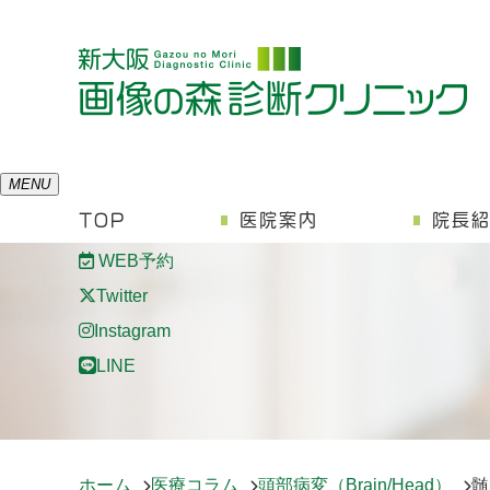
MENU
TOP
医院案内
院長
WEB予約
Twitter
Instagram
LINE
ホーム
医療コラム
頭部病変（Brain/Head）
髄