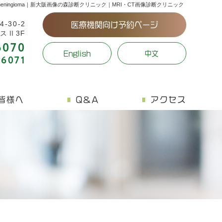
eningioma｜新大阪画像の森診断クリニック｜MRI・CT画像診断クリニック
30-2
医療機関向け予約ページ
スⅡ3F
6070
English
中文
-6071
皆様へ
Q&A
アクセス