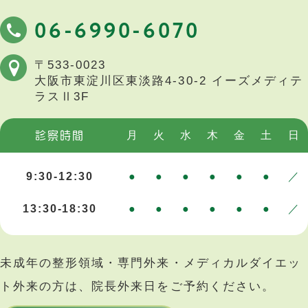
06-6990-6070
〒533-0023
大阪市東淀川区東淡路4-30-2
イーズメディテ
ラスⅡ3F
月
火
水
木
金
土
日
診察時間
9:30-12:30
●
●
●
●
●
●
／
13:30-18:30
●
●
●
●
●
●
／
未成年の整形領域・専門外来・メディカルダイエッ
ト外来の方は、院長外来日をご予約ください。