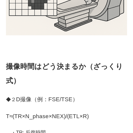
撮像時間はどう決まるか（ざっくり
式）
D撮像（例：FSE/TSE）
◆２
T≈(TR×N_phase×NEX)/(ETL×R)
・TR: 反復時間