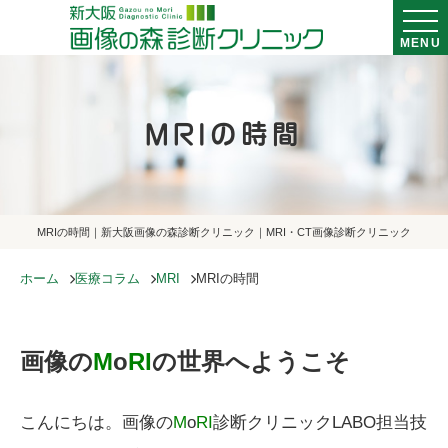
MENU
MRIの時間
MRIの時間｜新大阪画像の森診断クリニック｜MRI・CT画像診断クリニック
ホーム
医療コラム
MRI
MRIの時間
画像の
M
o
RI
の世界へようこそ
こんにちは。画像の
M
o
RI
診断クリニックLABO担当技