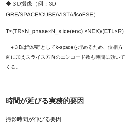
◆３D撮像（例：3D
GRE/SPACE/CUBE/VISTA/isoFSE）
T≈(TR×N_phase×N_slice(enc) ×NEX)/(ETL×R)
●３Dは“体積”としてk-spaceを埋めるため、位相方
向に加えスライス方向のエンコード数も時間に効いて
くる。
時間が延びる実務的要因
撮影時間が伸びる要因