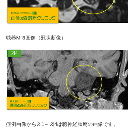
聴器MRI画像（冠状断像）
症例画像から図
1
～図
4
は聴神経腫瘍の画像です。