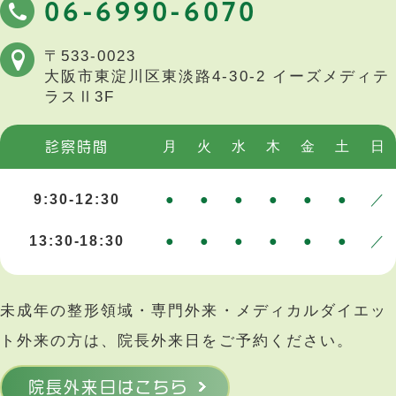
06-6990-6070
〒533-0023
大阪市東淀川区東淡路4-30-2
イーズメディテ
ラスⅡ3F
月
火
水
木
金
土
日
診察時間
9:30-12:30
●
●
●
●
●
●
／
13:30-18:30
●
●
●
●
●
●
／
未成年の整形領域・専門外来・メディカルダイエッ
ト外来の方は、院長外来日をご予約ください。
院長外来日はこちら